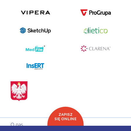
programy dla firm
ZAPISZ
SIĘ ONLINE
O nas