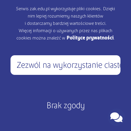
Oferta edukacyjna
Serwis zak.edu.pl wykorzystuje pliki cookies. Dzięki
nim lepiej rozumiemy naszych klientów
Rekrutacja
i dostarczamy bardziej wartościowe treści.
Więcej informacji o używanych przez nas plikach
Kontakt
cookies można znaleźć w
Polityce prywatności
.
Zezwól na wykorzystanie ciastec
450 200 000
pon – pt: 9.00 - 17.00
Copyright © 2026 ŻAK - Wszystkie prawa zastrzeżone
Brak zgody