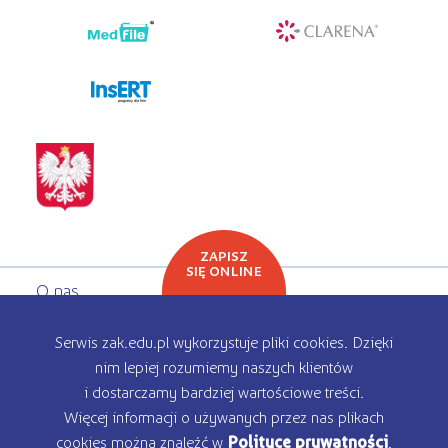
programy dla firm
ZAPISZ
SIĘ ONLINE
O nas
Oferta edukacyjna
Serwis zak.edu.pl wykorzystuje pliki cookies. Dzięki
nim lepiej rozumiemy naszych klientów
Rekrutacja
i dostarczamy bardziej wartościowe treści.
Więcej informacji o używanych przez nas plikach
Kontakt
cookies można znaleźć w
Polityce prywatności
.