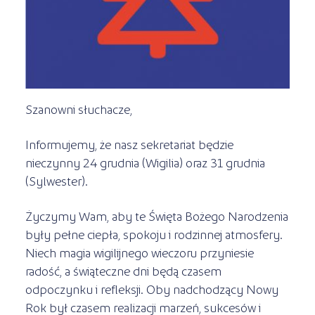
Kursy ONLINE
s
STREFA SŁUCHACZA
Kariera
Kursy stacjonarne
Szanowni słuchacze,
Informujemy, że nasz sekretariat będzie
nieczynny 24 grudnia (Wigilia) oraz 31 grudnia
(Sylwester).
Życzymy Wam, aby te Święta Bożego Narodzenia
były pełne ciepła, spokoju i rodzinnej atmosfery.
Niech magia wigilijnego wieczoru przyniesie
radość, a świąteczne dni będą czasem
odpoczynku i refleksji. Oby nadchodzący Nowy
Rok był czasem realizacji marzeń, sukcesów i