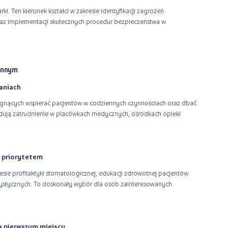
. Ten kierunek kształci w zakresie identyfikacji zagrożeń
az implementacji skutecznych procedur bezpieczeństwa w
 innym
aniach
ragnących wspierać pacjentów w codziennych czynnościach oraz dbać
jdują zatrudnienie w placówkach medycznych, ośrodkach opieki
 priorytetem
ie profilaktyki stomatologicznej, edukacji zdrowotnej pacjentów
ystycznych. To doskonały wybór dla osób zainteresowanych
a pierwszym miejscu