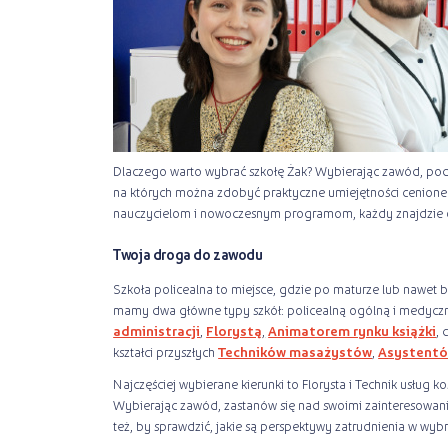
Dlaczego warto wybrać szkołę Żak? Wybierając zawód, po
na których można zdobyć praktyczne umiejętności cenion
nauczycielom i nowoczesnym programom, każdy znajdzie od
Twoja droga do zawodu
Szkoła policealna to miejsce, gdzie po maturze lub nawet 
mamy dwa główne typy szkół: policealną ogólną i medyczn
administracji
,
Florystą
,
Animatorem rynku książki
, 
kształci przyszłych
Techników masażystów
,
Asystentó
Najczęściej wybierane kierunki to Florysta i Technik usług 
Wybierając zawód, zastanów się nad swoimi zainteresowani
też, by sprawdzić, jakie są perspektywy zatrudnienia w wy