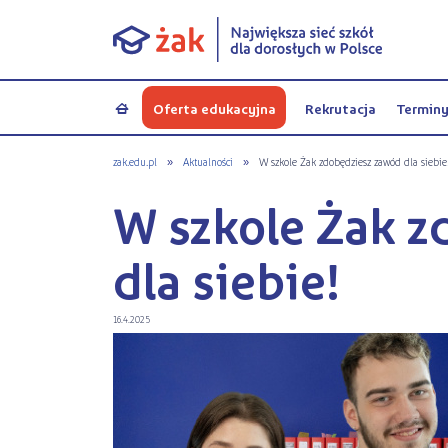
Oferta edukacyjna
Rekrutacja
Termin
a
zak.edu.pl
»
Aktualności
»
W szkole Żak zdobędziesz zawód dla siebi
W szkole Żak z
dla siebie!
16.4.2025