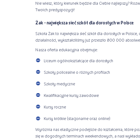
Nie wiesz, który kierunek będzie dla Ciebie najlepszy? Roz
Twoich predyspozycji!
Żak - największa sieć szkół dla dorosłych w Polsce
Szkoła Żak to największa sieć szkół dla dorosłych w Polsce,
działalności, wykształciliśmy już przeszło 800 000 absolw
Nasza oferta edukacyjna obejmuje:
Liceum ogólnokształcące dla dorosłych
Szkoły policealne o różnych profilach
Szkoły medyczne
Kwalifikacyjne kursy zawodowe
Kursy roczne
Kursy krótkie (stacjonarne oraz online)
Wyróżnia nas elastyczne podejście do kształcenia, które 
się w dogodnych terminach weekendowych, a nasi wykłado