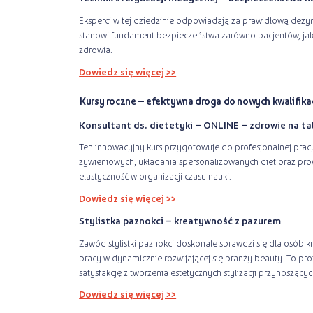
Eksperci w tej dziedzinie odpowiadają za prawidłową dezynf
stanowi fundament bezpieczeństwa zarówno pacjentów, ja
zdrowia.
Dowiedz się więcej >>
Kursy roczne – efektywna droga do nowych kwalifikac
Konsultant ds. dietetyki – ONLINE – zdrowie na ta
Ten innowacyjny kurs przygotowuje do profesjonalnej pra
żywieniowych, układania spersonalizowanych diet oraz pro
elastyczność w organizacji czasu nauki.
Dowiedz się więcej >>
Stylistka paznokci – kreatywność z pazurem
Zawód stylistki paznokci doskonale sprawdzi się dla osób k
pracy w dynamicznie rozwijającej się branży beauty. To prof
satysfakcję z tworzenia estetycznych stylizacji przynoszący
Dowiedz się więcej >>