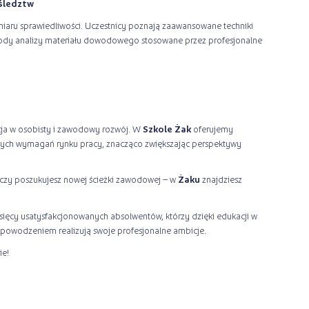
 śledztw
aru sprawiedliwości. Uczestnicy poznają zaawansowane techniki
ody analizy materiału dowodowego stosowane przez profesjonalne
cja w osobisty i zawodowy rozwój. W
Szkole Żak
oferujemy
ych wymagań rynku pracy, znacząco zwiększając perspektywy
, czy poszukujesz nowej ścieżki zawodowej – w
Żaku
znajdziesz
ysięcy usatysfakcjonowanych absolwentów, którzy dzięki edukacji w
powodzeniem realizują swoje profesjonalne ambicje.
ie!