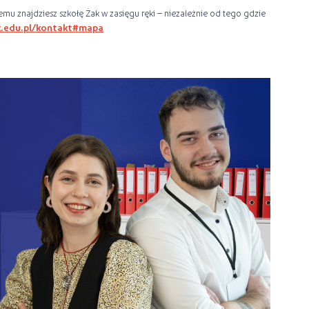
emu znajdziesz szkołę Żak w zasięgu ręki – niezależnie od tego gdzie
k.edu.pl/kontakt#mapa