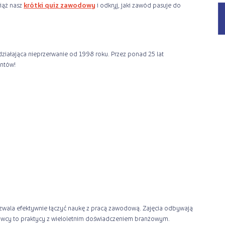
wiąż nasz
krótki quiz zawodowy
i odkryj, jaki zawód pasuje do
 działająca nieprzerwanie od 1998 roku. Przez ponad 25 lat
entów!
pozwala efektywnie łączyć naukę z pracą zawodową. Zajęcia odbywają
wcy to praktycy z wieloletnim doświadczeniem branżowym.