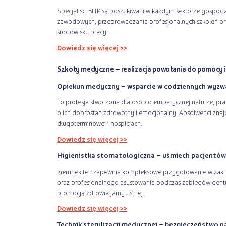
Specjaliści BHP są poszukiwani w każdym sektorze gospodarki
zawodowych, przeprowadzania profesjonalnych szkoleń or
środowisku pracy.
Dowiedz się więcej >>
Szkoły medyczne – realizacja powołania do pomocy
Opiekun medyczny – wsparcie w codziennych wyzw
To profesja stworzona dla osób o empatycznej naturze, p
o ich dobrostan zdrowotny i emocjonalny. Absolwenci zna
długoterminowej i hospicjach.
Dowiedz się więcej >>
Higienistka stomatologiczna – uśmiech pacjentów
Kierunek ten zapewnia kompleksowe przygotowanie w zakres
oraz profesjonalnego asystowania podczas zabiegów dent
promocją zdrowia jamy ustnej.
Dowiedz się więcej >>
Technik sterylizacji medycznej – bezpieczeństwo n