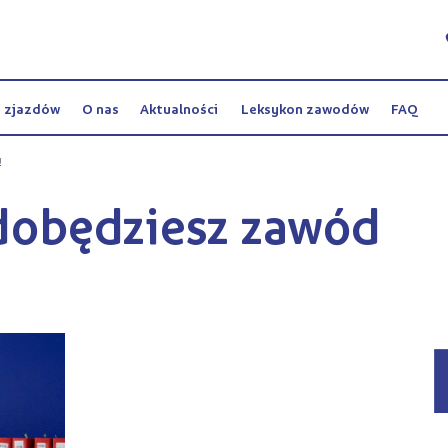
y zjazdów
O nas
Aktualności
Leksykon zawodów
FAQ
e!
dobędziesz zawód