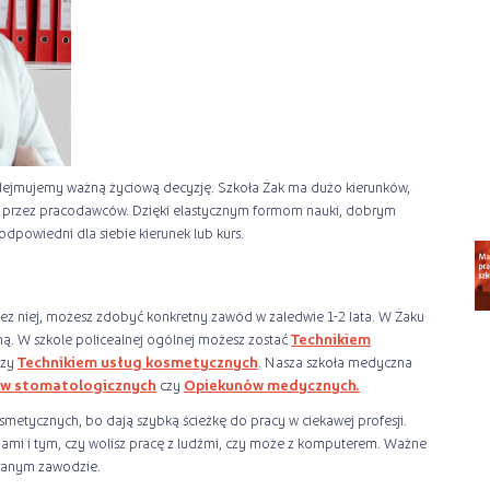
dejmujemy ważną życiową decyzję. Szkoła Żak ma dużo kierunków,
e przez pracodawców. Dzięki elastycznym formom nauki, dobrym
powiedni dla siebie kierunek lub kurs.
bez niej, możesz zdobyć konkretny zawód w zaledwie 1-2 lata. W Żaku
ą. W szkole policealnej ogólnej możesz zostać
Technikiem
czy
Technikiem usług kosmetycznych
. Nasza szkoła medyczna
w stomatologicznych
czy
Opiekunów medycznych.
kosmetycznych, bo dają szybką ścieżkę do pracy w ciekawej profesji.
ami i tym, czy wolisz pracę z ludźmi, czy może z komputerem. Ważne
branym zawodzie.