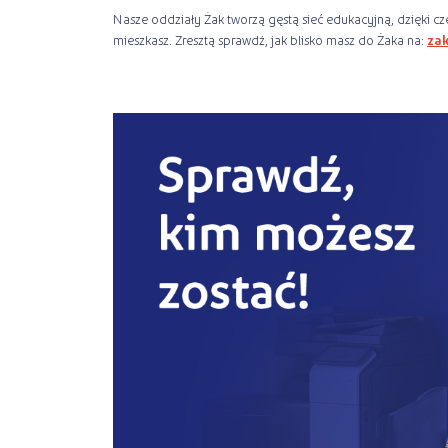
Nasze oddziały Żak tworzą gęstą sieć edukacyjną, dzięki cz
mieszkasz. Zresztą sprawdź, jak blisko masz do Żaka na:
za