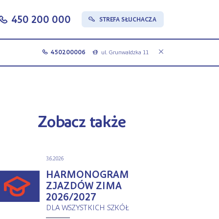
450 200 000
c
STREFA SŁUCHACZA
s
450200006
ul. Grunwaldzka 11
c
a
Zobacz także
3.6.2026
HARMONOGRAM
ZJAZDÓW ZIMA
2026/2027
DLA WSZYSTKICH SZKÓŁ