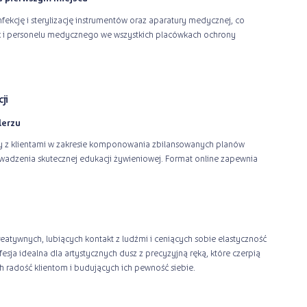
ekcję i sterylizację instrumentów oraz aparatury medycznej, co
k i personelu medycznego we wszystkich placówkach ochrony
ji
lerzu
cy z klientami w zakresie komponowania zbilansowanych planów
wadzenia skutecznej edukacji żywieniowej. Format online zapewnia
reatywnych, lubiących kontakt z ludźmi i ceniących sobie elastyczność
esja idealna dla artystycznych dusz z precyzyjną ręką, które czerpią
ch radość klientom i budujących ich pewność siebie.