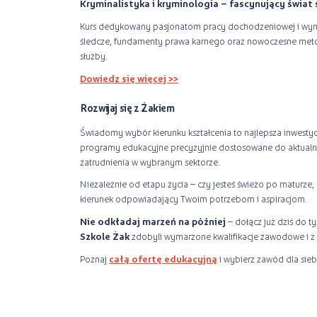
Kryminalistyka i kryminologia – fascynujący świat
Kurs dedykowany pasjonatom pracy dochodzeniowej i wymi
śledcze, fundamenty prawa karnego oraz nowoczesne met
służby.
Dowiedz się więcej >>
Rozwijaj się z Żakiem
Świadomy wybór kierunku kształcenia to najlepsza inwesty
programy edukacyjne precyzyjnie dostosowane do aktualn
zatrudnienia w wybranym sektorze.
Niezależnie od etapu życia – czy jesteś świeżo po maturze
kierunek odpowiadający Twoim potrzebom i aspiracjom.
Nie odkładaj marzeń na później
– dołącz już dziś do t
Szkole Żak
zdobyli wymarzone kwalifikacje zawodowe i z 
Poznaj
całą ofertę edukacyjną
i wybierz zawód dla sieb