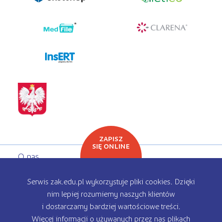
programy dla firm
ZAPISZ
SIĘ ONLINE
O nas
Oferta edukacyjna
Serwis zak.edu.pl wykorzystuje pliki cookies. Dzięki
nim lepiej rozumiemy naszych klientów
Rekrutacja
i dostarczamy bardziej wartościowe treści.
Więcej informacji o używanych przez nas plikach