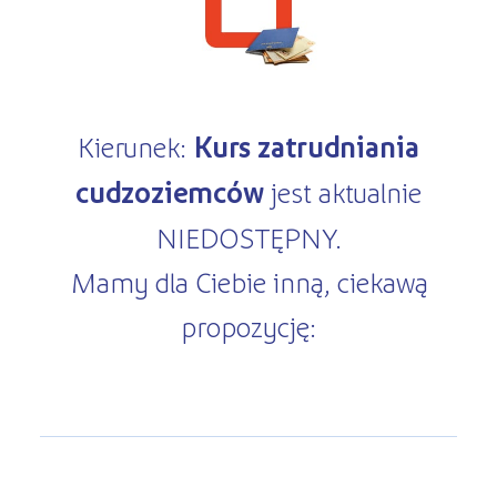
Kursy ONLINE
s
STREFA SŁUCHACZA
Kariera
Kursy stacjonarne
Kierunek:
Kurs zatrudniania
cudzoziemców
jest aktualnie
NIEDOSTĘPNY.
Mamy dla Ciebie inną, ciekawą
propozycję: