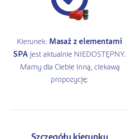
Kursy ONLINE
s
STREFA SŁUCHACZA
Kariera
Kursy stacjonarne
Kierunek:
Masaż z elementami
SPA
jest aktualnie NIEDOSTĘPNY.
Mamy dla Ciebie inną, ciekawą
propozycję:
Szczegóły kierunku