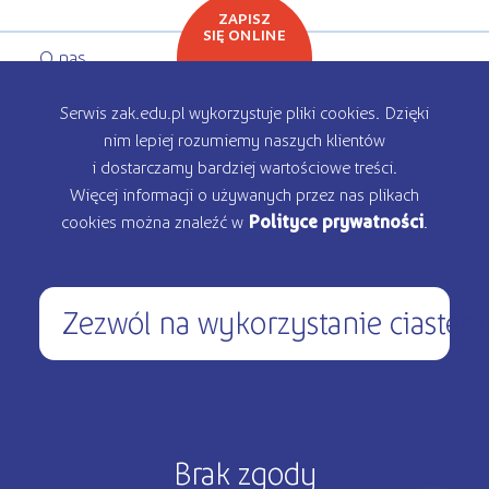
ZAPISZ
SIĘ ONLINE
O nas
Oferta edukacyjna
Serwis zak.edu.pl wykorzystuje pliki cookies. Dzięki
nim lepiej rozumiemy naszych klientów
Rekrutacja
i dostarczamy bardziej wartościowe treści.
Więcej informacji o używanych przez nas plikach
Kontakt
cookies można znaleźć w
Polityce prywatności
.
Zezwól na wykorzystanie ciastec
450 200 000
pon – pt: 9.00 - 17.00
Copyright © 2026 ŻAK - Wszystkie prawa zastrzeżone
Brak zgody